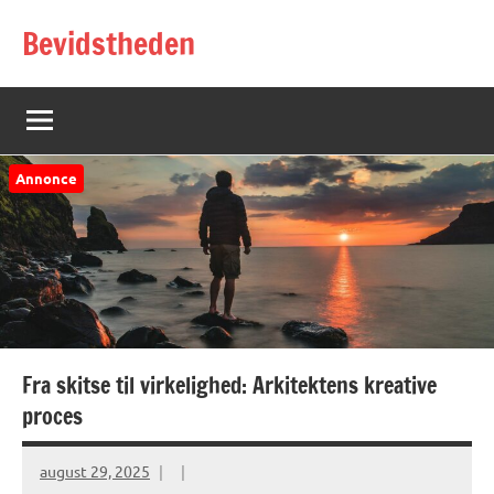
Videre
Bevidstheden
til
indhold
Annonce
Fra skitse til virkelighed: Arkitektens kreative
proces
august 29, 2025