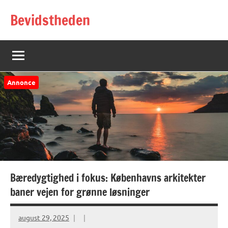
Videre
Bevidstheden
til
indhold
Annonce
Bæredygtighed i fokus: Københavns arkitekter
baner vejen for grønne løsninger
august 29, 2025