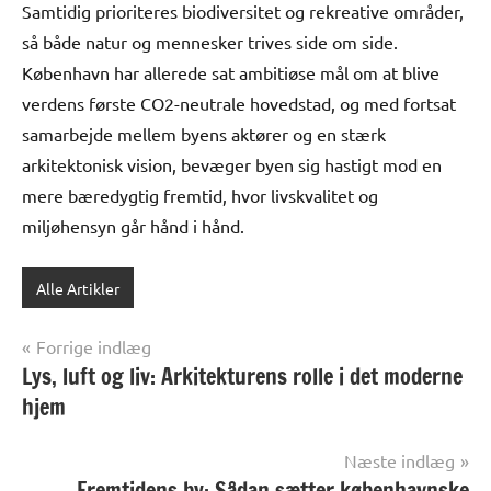
Samtidig prioriteres biodiversitet og rekreative områder,
så både natur og mennesker trives side om side.
København har allerede sat ambitiøse mål om at blive
verdens første CO2-neutrale hovedstad, og med fortsat
samarbejde mellem byens aktører og en stærk
arkitektonisk vision, bevæger byen sig hastigt mod en
mere bæredygtig fremtid, hvor livskvalitet og
miljøhensyn går hånd i hånd.
Alle Artikler
Indlægsnavigation
Forrige indlæg
Lys, luft og liv: Arkitekturens rolle i det moderne
hjem
Næste indlæg
Fremtidens by: Sådan sætter københavnske