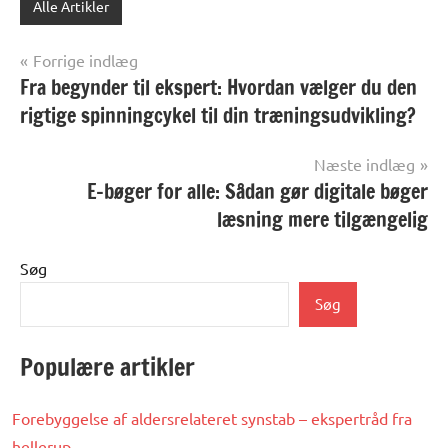
Alle Artikler
Indlægsnavigation
Forrige indlæg
Fra begynder til ekspert: Hvordan vælger du den
rigtige spinningcykel til din træningsudvikling?
Næste indlæg
E-bøger for alle: Sådan gør digitale bøger
læsning mere tilgængelig
Søg
Søg
Populære artikler
Forebyggelse af aldersrelateret synstab – ekspertråd fra
hellerup