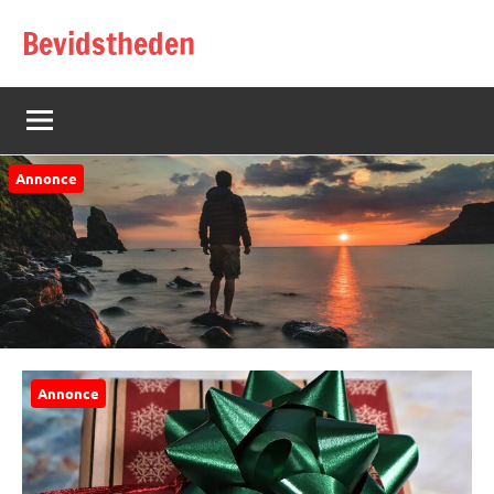
Videre
Bevidstheden
til
indhold
Annonce
Annonce