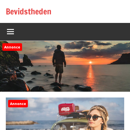
Videre
Bevidstheden
til
indhold
Annonce
Annonce