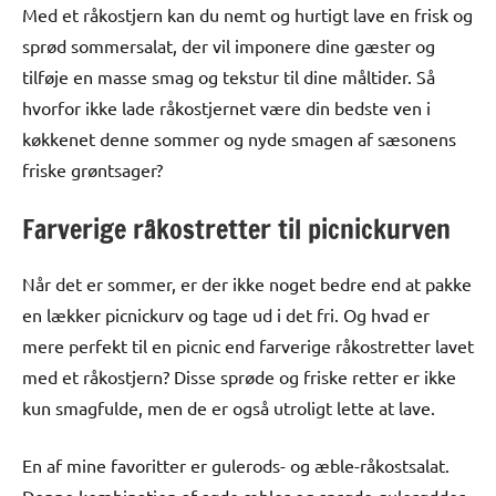
Med et råkostjern kan du nemt og hurtigt lave en frisk og
sprød sommersalat, der vil imponere dine gæster og
tilføje en masse smag og tekstur til dine måltider. Så
hvorfor ikke lade råkostjernet være din bedste ven i
køkkenet denne sommer og nyde smagen af sæsonens
friske grøntsager?
Farverige råkostretter til picnickurven
Når det er sommer, er der ikke noget bedre end at pakke
en lækker picnickurv og tage ud i det fri. Og hvad er
mere perfekt til en picnic end farverige råkostretter lavet
med et råkostjern? Disse sprøde og friske retter er ikke
kun smagfulde, men de er også utroligt lette at lave.
En af mine favoritter er gulerods- og æble-råkostsalat.
Denne kombination af søde æbler og sprøde gulerødder