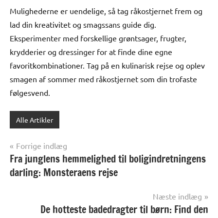
Mulighederne er uendelige, så tag råkostjernet frem og
lad din kreativitet og smagssans guide dig.
Eksperimenter med forskellige grøntsager, frugter,
krydderier og dressinger for at finde dine egne
favoritkombinationer. Tag på en kulinarisk rejse og oplev
smagen af sommer med råkostjernet som din trofaste
følgesvend.
Alle Artikler
Indlægsnavigation
Forrige indlæg
Fra junglens hemmelighed til boligindretningens
darling: Monsteraens rejse
Næste indlæg
De hotteste badedragter til børn: Find den