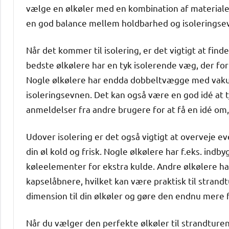
vælge en ølkøler med en kombination af materialer,
en god balance mellem holdbarhed og isoleringse
Når det kommer til isolering, er det vigtigt at find
bedste ølkølere har en tyk isolerende væg, der forh
Nogle ølkølere har endda dobbeltvægge med vakuu
isoleringsevnen. Det kan også være en god idé at t
anmeldelser fra andre brugere for at få en idé om
Udover isolering er det også vigtigt at overveje e
din øl kold og frisk. Nogle ølkølere har f.eks. indb
køleelementer for ekstra kulde. Andre ølkølere h
kapselåbnere, hvilket kan være praktisk til strandt
dimension til din ølkøler og gøre den endnu mere 
Når du vælger den perfekte ølkøler til strandturen,