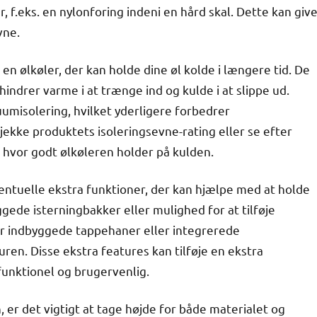
 f.eks. en nylonforing indeni en hård skal. Dette kan giv
vne.
e en ølkøler, der kan holde dine øl kolde i længere tid. De
indrer varme i at trænge ind og kulde i at slippe ud.
misolering, hvilket yderligere forbedrer
jekke produktets isoleringsevne-rating eller se efter
, hvor godt ølkøleren holder på kulden.
ventuelle ekstra funktioner, der kan hjælpe med at holde
yggede isterningbakker eller mulighed for at tilføje
ar indbyggede tappehaner eller integrerede
uren. Disse ekstra features kan tilføje en ekstra
funktionel og brugervenlig.
 er det vigtigt at tage højde for både materialet og