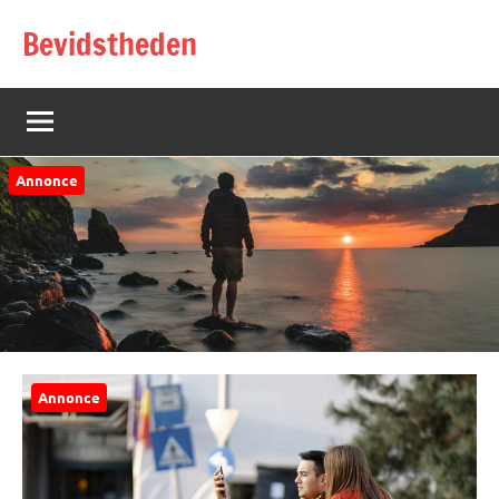
Videre
Bevidstheden
til
indhold
Annonce
Annonce